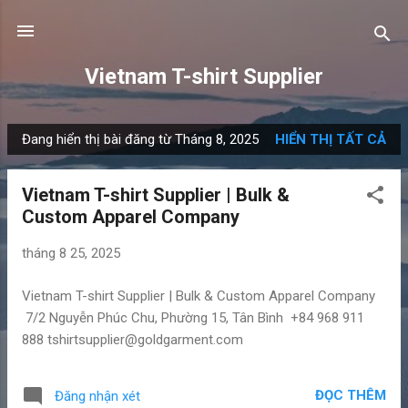
Chuyển đến nội dung chính
Vietnam T-shirt Supplier
Đang hiển thị bài đăng từ Tháng 8, 2025
HIỂN THỊ TẤT CẢ
B
à
Vietnam T-shirt Supplier | Bulk &
i
Custom Apparel Company
đ
ă
tháng 8 25, 2025
n
g
Vietnam T-shirt Supplier | Bulk & Custom Apparel Company
7/2 Nguyễn Phúc Chu, Phường 15, Tân Bình +84 968 911
888
tshirtsupplier@goldgarment.com
ĐỌC THÊM
Đăng nhận xét